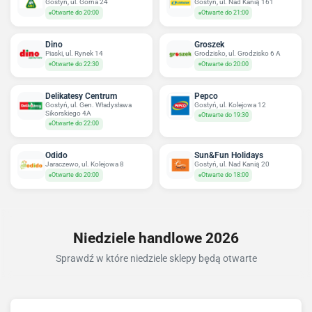
Gostyń, ul. Górna 24
Gostyń, ul. Nad Kanią 161
Otwarte do 20:00
Otwarte do 21:00
Dino
Groszek
Piaski, ul. Rynek 14
Grodzisko, ul. Grodzisko 6 A
Otwarte do 22:30
Otwarte do 20:00
Delikatesy Centrum
Pepco
Gostyń, ul. Gen. Władysława
Gostyń, ul. Kolejowa 12
Sikorskiego 4A
Otwarte do 19:30
Otwarte do 22:00
Odido
Sun&Fun Holidays
Jaraczewo, ul. Kolejowa 8
Gostyń, ul. Nad Kanią 20
Otwarte do 20:00
Otwarte do 18:00
Niedziele handlowe 2026
Sprawdź w które niedziele sklepy będą otwarte