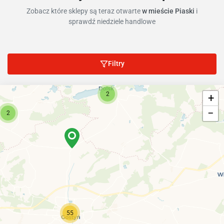
Zobacz które sklepy są teraz otwarte
w mieście Piaski
i
sprawdź niedziele handlowe
Filtry
2
+
−
2
55