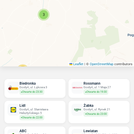
3
Leaflet
|
©
OpenStreetMap
contributors
15
Biedronka
Rossmann
Gostyń, ul. Łąkowa 3
Gostyń, ul. 1 Maja 27
Otwarte do 23:30
Otwarte do 19:30
Lidl
Żabka
Gostyń, ul. Stanisława
Gostyń, ul. Rynek 21
Helsztyńskiego 5
Otwarte do 23:00
Otwarte do 22:00
ABC
Lewiatan