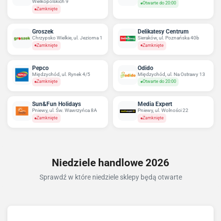
Wielkopolskich 9
Otwarte do 20:00
Zamknięte
Groszek
Delikatesy Centrum
Chrzypsko Wielkie, ul. Jeziorna 1
Sieraków, ul. Poznańska 40b
Zamknięte
Zamknięte
Pepco
Odido
Międzychód, ul. Rynek 4/5
Międzychód, ul. Na Ostrawy 13
Zamknięte
Otwarte do 20:00
Sun&Fun Holidays
Media Expert
Pniewy, ul. Św. Wawrzyńca 8A
Pniewy, ul. Wolności 22
Zamknięte
Zamknięte
Niedziele handlowe 2026
Sprawdź w które niedziele sklepy będą otwarte