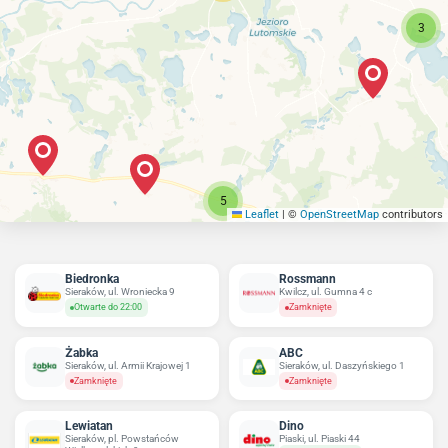
3
5
Leaflet
|
©
OpenStreetMap
contributors
Biedronka
Rossmann
Sieraków, ul. Wroniecka 9
Kwilcz, ul. Gumna 4 c
Otwarte do 22:00
Zamknięte
Żabka
ABC
Sieraków, ul. Armii Krajowej 1
Sieraków, ul. Daszyńskiego 1
Zamknięte
Zamknięte
Lewiatan
Dino
Sieraków, pl. Powstańców
Piaski, ul. Piaski 44