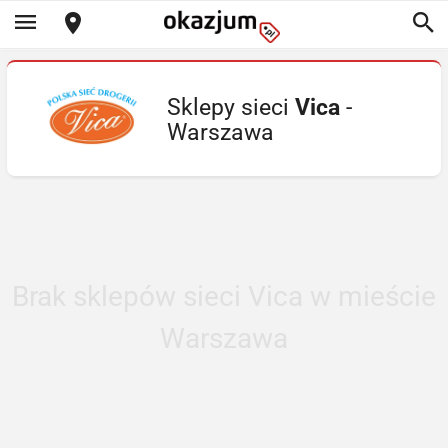
Sklepy sieci
Vica
-
Warszawa
Brak sklepów sieci Vica w mieście
Warszawa