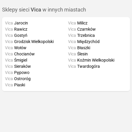
Sklepy sieci
Vica
w innych miastach
Vica
Jarocin
Vica
Milicz
Vica
Rawicz
Vica
Czarnków
Vica
Gostyń
Vica
Trzebnica
Vica
Grodzisk Wielkopolski
Vica
Międzychód
Vica
Wołów
Vica
Błaszki
Vica
Chocianów
Vica
Ślesin
Vica
Śmigiel
Vica
Koźmin Wielkopolski
Vica
Sieraków
Vica
Twardogóra
Vica
Pępowo
Vica
Ostroróg
Vica
Piaski