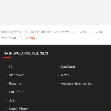
Strona główna
Sieci handlowe - Warszawa
Vica
Vica -
Warszawa
Sklepy
NAJPOPULARNIEJSZE SIECI
Lidl
Kaufland
Biedronka
Netto
Rossmann
Auchan Hipermarket
Carrefour
Jysk
Super-Pharm