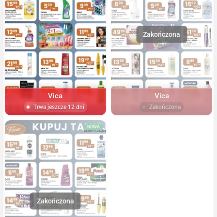
Vica
Vica
Trwa jeszcze 12 dni
Zakończona
NOWA