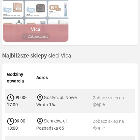
Vica
Zakończona
Najbliższe sklepy
sieci Vica
Godziny
Adres
otwarcia
09:00-
Gostyń, ul. Nowe
Zobacz sklep na
mapie
17:00
Wrota 16a
09:00-
Sieraków, ul.
Zobacz sklep na
mapie
18:00
Poznańska 65