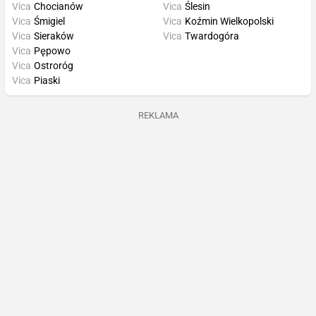
Vica
Chocianów
Vica
Ślesin
Vica
Śmigiel
Vica
Koźmin Wielkopolski
Vica
Sieraków
Vica
Twardogóra
Vica
Pępowo
Vica
Ostroróg
Vica
Piaski
REKLAMA