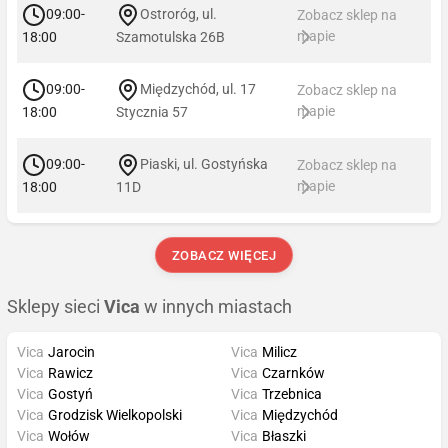
09:00-
Ostroróg, ul.
Zobacz sklep na
mapie
18:00
Szamotulska 26B
09:00-
Międzychód, ul. 17
Zobacz sklep na
mapie
18:00
Stycznia 57
09:00-
Piaski, ul. Gostyńska
Zobacz sklep na
mapie
18:00
11D
ZOBACZ WIĘCEJ
Sklepy sieci
Vica
w innych miastach
Vica
Jarocin
Vica
Milicz
Vica
Rawicz
Vica
Czarnków
Vica
Gostyń
Vica
Trzebnica
Vica
Grodzisk Wielkopolski
Vica
Międzychód
Vica
Wołów
Vica
Błaszki