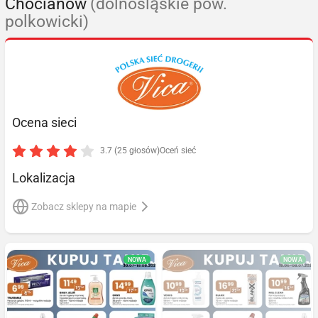
Chocianów
(dolnośląskie pow.
polkowicki)
Ocena sieci
3.7 (25 głosów)
Oceń sieć
Lokalizacja
Zobacz sklepy na mapie
NOWA
NOWA