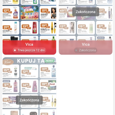
Vica
Vica
Trwa jeszcze 12 dni
Zakończona
NOWA