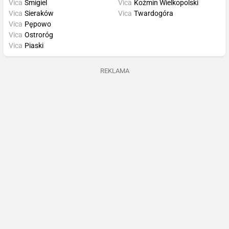
Vica
Śmigiel
Vica
Koźmin Wielkopolski
Vica
Sieraków
Vica
Twardogóra
Vica
Pępowo
Vica
Ostroróg
Vica
Piaski
REKLAMA