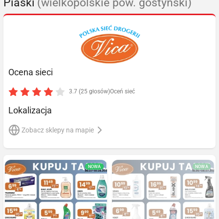
Piaski
(wielkopolskie pow. gostyński)
Ocena sieci
3.7 (25 głosów)
Oceń sieć
Lokalizacja
Zobacz sklepy na mapie
NOWA
NOWA