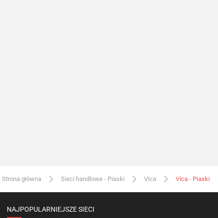
Strona główna
Sieci handlowe - Piaski
Vica
Vica - Piaski
NAJPOPULARNIEJSZE SIECI