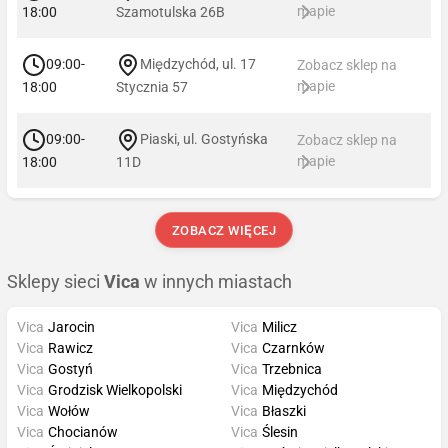
mapie
18:00
Szamotulska 26B
09:00-
Międzychód, ul. 17
Zobacz sklep na
mapie
18:00
Stycznia 57
09:00-
Piaski, ul. Gostyńska
Zobacz sklep na
mapie
18:00
11D
ZOBACZ WIĘCEJ
Sklepy sieci
Vica
w innych miastach
Vica
Jarocin
Vica
Milicz
Vica
Rawicz
Vica
Czarnków
Vica
Gostyń
Vica
Trzebnica
Vica
Grodzisk Wielkopolski
Vica
Międzychód
Vica
Wołów
Vica
Błaszki
Vica
Chocianów
Vica
Ślesin