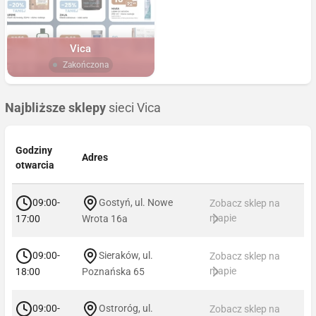
Vica
Zakończona
Najbliższe sklepy
sieci Vica
Godziny
Adres
otwarcia
09:00-
Gostyń, ul. Nowe
Zobacz sklep na
mapie
17:00
Wrota 16a
09:00-
Sieraków, ul.
Zobacz sklep na
mapie
18:00
Poznańska 65
09:00-
Ostroróg, ul.
Zobacz sklep na