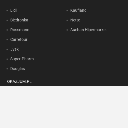
Lidl
Kaufland
Biedronka
Netto
Rossmann
Auchan Hipermarket
Carrefour
Jysk
Super-Pharm
Douglas
OKAZJUM.PL
Kontakt
Reklama
Prywatność
Korzystanie z portalu oznacza akceptację
Regulaminu
oraz
Polityki
prywatności
.
Ustawienia preferencji
.
Copyright by
INTERIA.PL
1999-2026. Wszystkie prawa zastrzeżone.