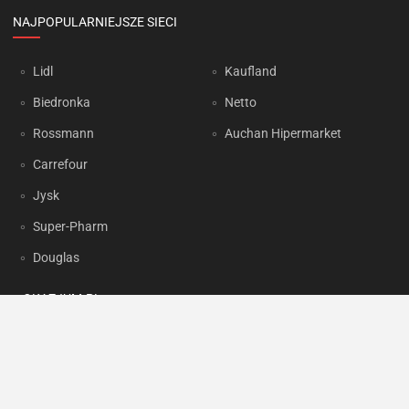
NAJPOPULARNIEJSZE SIECI
Lidl
Kaufland
Biedronka
Netto
Rossmann
Auchan Hipermarket
Carrefour
Jysk
Super-Pharm
Douglas
OKAZJUM.PL
Kontakt
Reklama
Prywatność
Korzystanie z portalu oznacza akceptację
Regulaminu
oraz
Polityki