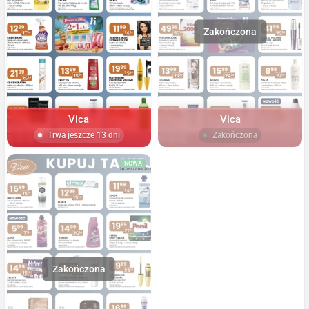
Vica
Vica
Trwa jeszcze 13 dni
Zakończona
NOWA