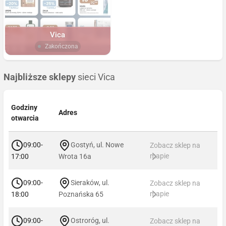
Vica
Zakończona
Najbliższe sklepy
sieci Vica
Godziny
Adres
otwarcia
09:00-
Gostyń, ul. Nowe
Zobacz sklep na
mapie
17:00
Wrota 16a
09:00-
Sieraków, ul.
Zobacz sklep na
mapie
18:00
Poznańska 65
09:00-
Ostroróg, ul.
Zobacz sklep na