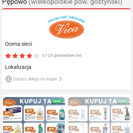
Pępowo
(wielkopolskie pow. gostyński)
Ocena sieci
3.7 (25 głosów)
Oceń sieć
Lokalizacja
Zobacz sklepy na mapie
NOWA
NOWA