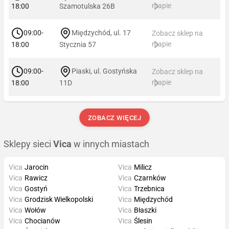
mapie
18:00
Szamotulska 26B
09:00-
Międzychód, ul. 17
Zobacz sklep na
mapie
18:00
Stycznia 57
09:00-
Piaski, ul. Gostyńska
Zobacz sklep na
mapie
18:00
11D
ZOBACZ WIĘCEJ
Sklepy sieci
Vica
w innych miastach
Vica
Jarocin
Vica
Milicz
Vica
Rawicz
Vica
Czarnków
Vica
Gostyń
Vica
Trzebnica
Vica
Grodzisk Wielkopolski
Vica
Międzychód
Vica
Wołów
Vica
Błaszki
Vica
Chocianów
Vica
Ślesin