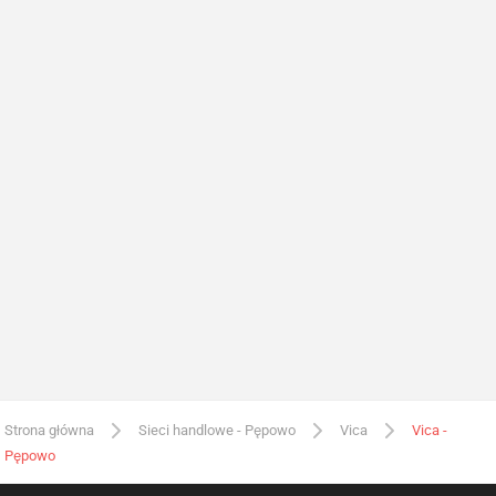
Strona główna
Sieci handlowe - Pępowo
Vica
Vica -
Pępowo