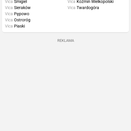
Vica
Śmigiel
Vica
Koźmin Wielkopolski
Vica
Sieraków
Vica
Twardogóra
Vica
Pępowo
Vica
Ostroróg
Vica
Piaski
REKLAMA