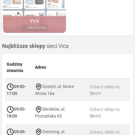
Vica
Zakończona
Najbliższe sklepy
sieci Vica
Godziny
Adres
otwarcia
09:00-
Gostyń, ul. Nowe
Zobacz sklep na
mapie
17:00
Wrota 16a
09:00-
Sieraków, ul.
Zobacz sklep na
mapie
18:00
Poznańska 65
09:00-
Ostroróg, ul.
Zobacz sklep na