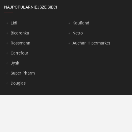
NAJPOPULARNIEJSZE SIECI
Lidl
Kaufland
Biedronka
Netto
Rossmann
Auchan Hipermarket
Carrefour
Jysk
Super-Pharm
Douglas
OKAZJUM.PL
Kontakt
Reklama
Prywatność
Korzystanie z portalu oznacza akceptację
Regulaminu
oraz
Polityki