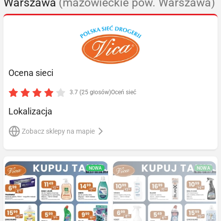
Warszawa
(mazowieckie pow. Warszawa)
Ocena sieci
3.7 (25 głosów)
Oceń sieć
Lokalizacja
Zobacz sklepy na mapie
NOWA
NOWA