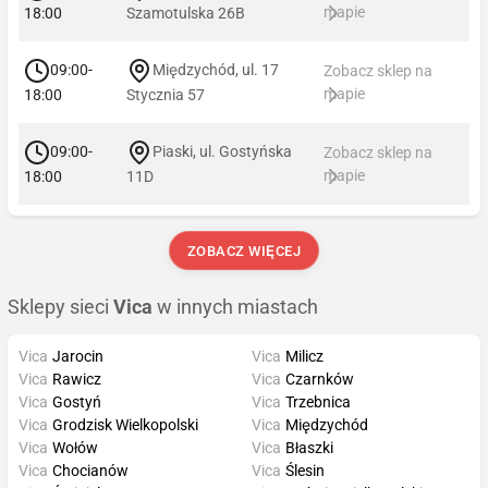
mapie
18:00
Szamotulska 26B
09:00-
Międzychód, ul. 17
Zobacz sklep na
mapie
18:00
Stycznia 57
09:00-
Piaski, ul. Gostyńska
Zobacz sklep na
mapie
18:00
11D
ZOBACZ WIĘCEJ
Sklepy sieci
Vica
w innych miastach
Vica
Jarocin
Vica
Milicz
Vica
Rawicz
Vica
Czarnków
Vica
Gostyń
Vica
Trzebnica
Vica
Grodzisk Wielkopolski
Vica
Międzychód
Vica
Wołów
Vica
Błaszki
Vica
Chocianów
Vica
Ślesin