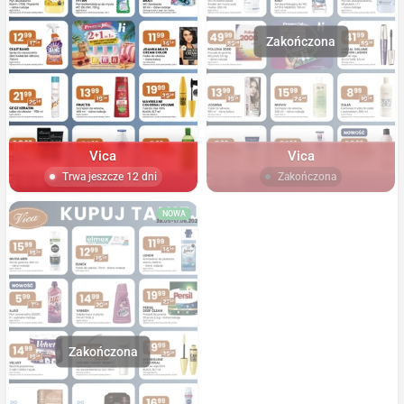
Vica
Vica
Trwa jeszcze 12 dni
Zakończona
NOWA