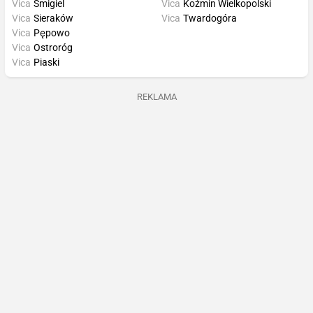
Vica
Śmigiel
Vica
Koźmin Wielkopolski
Vica
Sieraków
Vica
Twardogóra
Vica
Pępowo
Vica
Ostroróg
Vica
Piaski
REKLAMA